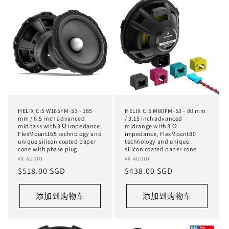
HELIX Ci5 W165FM-S3 - 165
HELIX Ci5 M80FM-S3 - 80 mm
mm / 6.5 inch advanced
/ 3.15 inch advanced
midbass with 3 Ω impedance,
midrange with 3 Ω
FlexMount165 technology and
impedance, FlexMount80
unique silicon coated paper
technology and unique
cone with phase plug
silicon coated paper cone
厂
VX AUDIO
厂
VX AUDIO
常
$518.00 SGD
常
$438.00 SGD
商：
商：
规
规
价
价
添加到购物车
添加到购物车
格
格