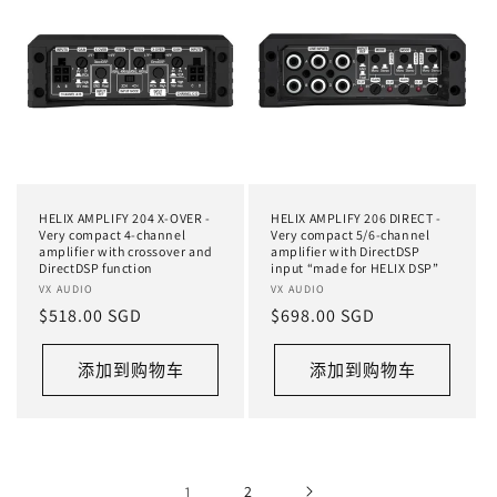
HELIX AMPLIFY 204 X-OVER -
HELIX AMPLIFY 206 DIRECT -
Very compact 4-channel
Very compact 5/6-channel
amplifier with crossover and
amplifier with DirectDSP
DirectDSP function
input “made for HELIX DSP”
厂
VX AUDIO
厂
VX AUDIO
常
$518.00 SGD
常
$698.00 SGD
商：
商：
规
规
价
价
添加到购物车
添加到购物车
格
格
1
2