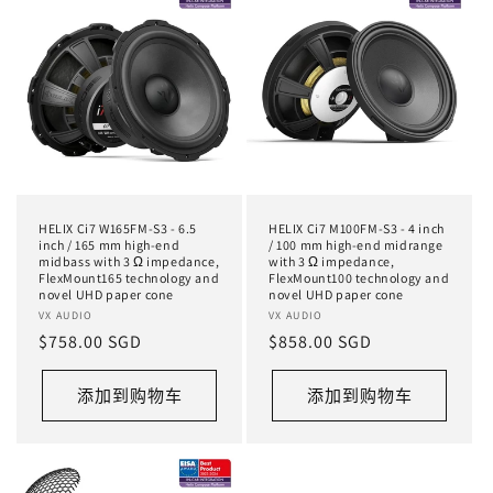
HELIX Ci7 W165FM-S3 - 6.5
HELIX Ci7 M100FM-S3 - 4 inch
inch / 165 mm high-end
/ 100 mm high-end midrange
midbass with 3 Ω impedance,
with 3 Ω impedance,
FlexMount165 technology and
FlexMount100 technology and
novel UHD paper cone
novel UHD paper cone
厂
VX AUDIO
厂
VX AUDIO
常
$758.00 SGD
常
$858.00 SGD
商：
商：
规
规
价
价
添加到购物车
添加到购物车
格
格