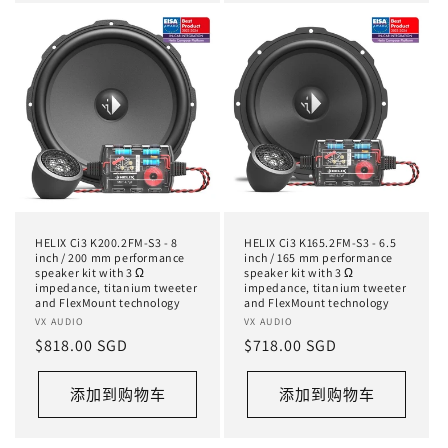
HELIX Ci3 K200.2FM-S3 - 8
HELIX Ci3 K165.2FM-S3 - 6.5
inch / 200 mm performance
inch / 165 mm performance
speaker kit with 3 Ω
speaker kit with 3 Ω
impedance, titanium tweeter
impedance, titanium tweeter
and FlexMount technology
and FlexMount technology
厂
VX AUDIO
厂
VX AUDIO
常
$818.00 SGD
常
$718.00 SGD
商：
商：
规
规
价
价
添加到购物车
添加到购物车
格
格