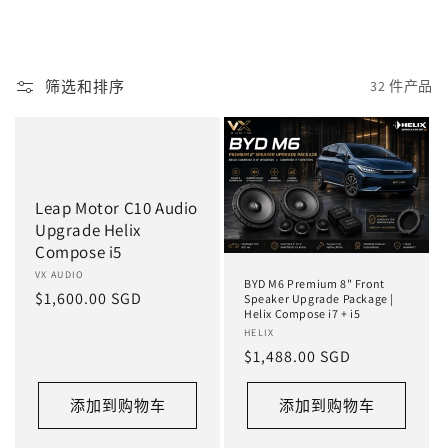
筛选和排序
32 件产品
Leap Motor C10 Audio
Upgrade Helix
Compose i5
厂
VX AUDIO
BYD M6 Premium 8" Front
常
$1,600.00 SGD
商：
Speaker Upgrade Package |
Helix Compose i7 + i5
规
厂
HELIX
价
常
$1,488.00 SGD
商：
格
规
价
添加到购物车
添加到购物车
格