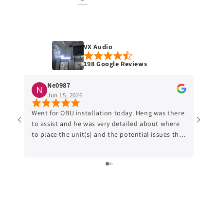
VX Audio
198 Google Reviews
Ne0987
Jun 15, 2026
Went for OBU installation today. Heng was there
Went 
to assist and he was very detailed about where
after
to place the unit(s) and the potential issues that
reloc
might occur. Would recommend anyone who
put the
might be interested to do the OBU relocation to
about
this shop.
is pr
cante
build