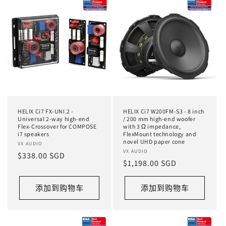
HELIX Ci7 FX-UNI.2 -
HELIX Ci7 W200FM-S3 - 8 inch
Universal 2-way high-end
/ 200 mm high-end woofer
Flex-Crossover for COMPOSE
with 3 Ω impedance,
i7 speakers
FlexMount technology and
novel UHD paper cone
厂
VX AUDIO
厂
VX AUDIO
常
$338.00 SGD
商：
常
$1,198.00 SGD
商：
规
规
价
价
添加到购物车
添加到购物车
格
格