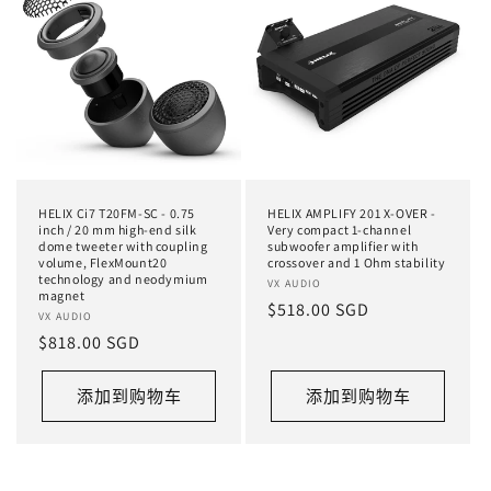
HELIX Ci7 T20FM-SC - 0.75
HELIX AMPLIFY 201 X-OVER -
inch / 20 mm high-end silk
Very compact 1-channel
dome tweeter with coupling
subwoofer amplifier with
volume, FlexMount20
crossover and 1 Ohm stability
technology and neodymium
厂
VX AUDIO
magnet
常
$518.00 SGD
商：
厂
VX AUDIO
规
常
$818.00 SGD
商：
价
规
格
价
添加到购物车
添加到购物车
格