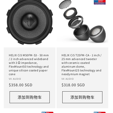
HELIX Ci5 M50FM-S3 - 50 mm
HELIX Ci5 T25FM-CA - 1 inch /
/ 2 inch advanced wideband
25 mm advanced tweeter
with 3 Ω impedance,
with ceramic-coated
FlexMount50 technology and
aluminum dome,
unique silicon coated paper
FlexMount25 technology and
cone
neodymium magnet
厂
VX AUDIO
厂
VX AUDIO
常
$358.00 SGD
常
$318.00 SGD
商：
商：
规
规
价
价
添加到购物车
添加到购物车
格
格