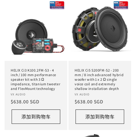
HELIX Ci3 K100.2FM-S3 - 4
HELIX Ci5 S200FM-S2 - 200
inch / 100 mm performance
mm / 8 inch advanced hybrid
speaker kit with 3 Ω
woofer with 1 x 2 Ω single
impedance, titanium tweeter
voice coil and extremely
and FlexMount technology
shallow installation depth
厂
VX AUDIO
厂
VX AUDIO
常
$638.00 SGD
常
$638.00 SGD
商：
商：
规
规
价
价
添加到购物车
添加到购物车
格
格