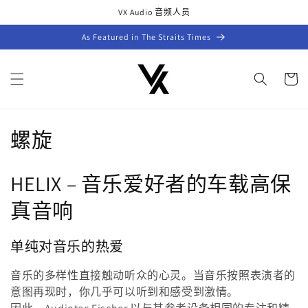
跳到内
VX Audio 音频人员
容
As Featured in The Straits Times
购
物
车
收
螺旋
藏
HELIX – 音乐爱好者的车载高保
:
真音响
单纯对音乐的热爱
音乐的多样性直接触动听众的心灵。当音乐按照表演者的
意图再现时，你几乎可以听到和感受到激情。