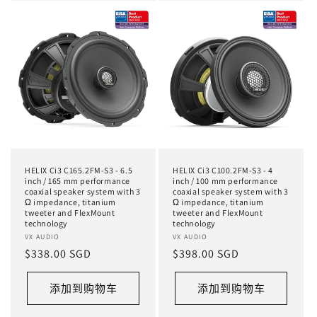
HELIX Ci3 C165.2FM-S3 - 6.5
HELIX Ci3 C100.2FM-S3 - 4
inch / 165 mm performance
inch / 100 mm performance
coaxial speaker system with 3
coaxial speaker system with 3
Ω impedance, titanium
Ω impedance, titanium
tweeter and FlexMount
tweeter and FlexMount
technology
technology
厂
VX AUDIO
厂
VX AUDIO
常
$338.00 SGD
常
$398.00 SGD
商：
商：
规
规
价
价
添加到购物车
添加到购物车
格
格